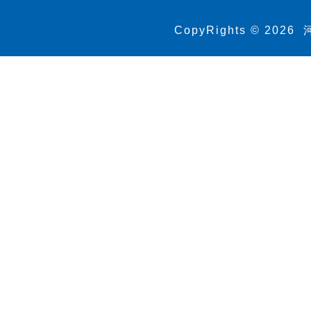
CopyRights ©
2026
河