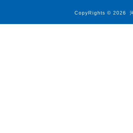
CopyRights ©
2026
河